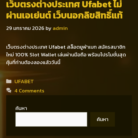
เว็บตรงต่างประเทศ Ufabet ไม่
ผ่านเอเย่นต์ เว็บนอกลิขสิทธิ์แท้
29 มกราคม 2026
by
admin
เว็บตรงต่างประเทศ Ufabet สล็อตยูฟ่าเบท สมัครสมาชิก
ใหม่ 100% Slot Wallet เล่นผ่านมือถือ พร้อมโปรโมชั่นสุด
คุ้มที่ท่านต้องลองแล้ววันนี้
Categories
UFABET
4 Comments
ค้นหา
ค้นหา