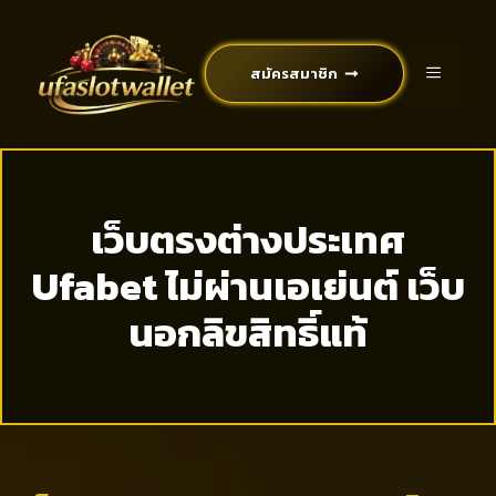
Skip
to
content
MENU
สมัครสมาชิก
เว็บตรงต่างประเทศ
Ufabet ไม่ผ่านเอเย่นต์ เว็บ
นอกลิขสิทธิ์แท้