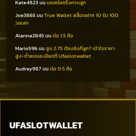
Kate4823
บน
บอลต่อครึ่งควบลูก
Joe3865
บน
True Wallet สล็อตฝาก 10 รับ 100
วอเลท
Alanna2845
บน
ต่อ 1.5 คือ
Mario596
บน
สูง 2.75 ต้องยิงกี่ลูก? เข้าใจราคา
สูง-ต่ำแบบละเอียดที่ Ufaslotwallet
Audrey987
บน
ต่อ 0.5 คือ
UFASLOTWALLET