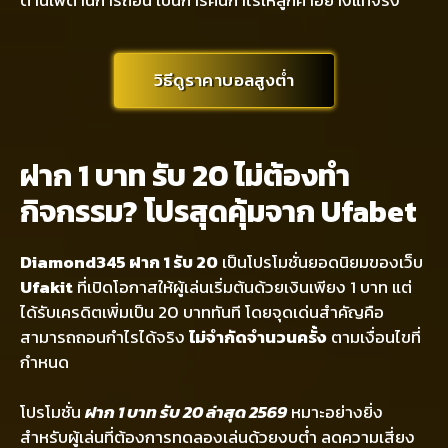
วิธีดูราคาบอลสูงต่ำ
ฝาก 1 บาท รับ 20 ไม่ต้องทํา
กิจกรรม? โปรสุดคุ้มจาก Ufabet
Diamond345 ฝาก 1 รับ 20
เป็นโปรโมชั่นยอดนิยมของเว็บ
Ufakit
ที่เปิดโอกาสให้ผู้เล่นเริ่มต้นด้วยเงินเพียง 1 บาท แต่
ได้รับเครดิตเพิ่มเป็น 20 บาททันที โดยจุดเด่นสำคัญคือ
สามารถถอนกำไรได้จริง
ไม่จำกัดจำนวนครั้ง
ตามเงื่อนไขที่
กำหนด
โปรโมชั่น
ฝาก 1 บาท รับ 20 ล่าสุด 2569
หมาะอย่างยิ่ง
สำหรับผู้เล่นที่ต้องการทดลองเล่นด้วยงบต่ำ ลดความเสี่ยง