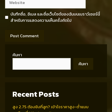
บันทึกชื่อ, อีเมล และชื่อเว็บไซต์ของฉันบนเบราว์เซอร์นี้
สำหรับการแสดงความเห็นครั้งถัดไป
ค้นหา
ค้นหา
Recent Posts
สูง 2.75 ต้องยิงกี่ลูก? เข้าใจราคาสูง-ต่ำแบบ