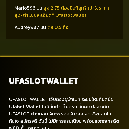
Mario596
บน
สูง 2.75 ต้องยิงกี่ลูก? เข้าใจราคา
สูง-ต่ำแบบละเอียดที่ Ufaslotwallet
Audrey987
บน
ต่อ 0.5 คือ
UFASLOTWALLET
UFASLOTWALLET เว็บตรงยูฟ่าเบท ระบบใหม่ทันสมัย
Ufabet Wallet ไม่มีขั้นต่ํา เว็บตรง มั่นคง ปลอดภัย
UFASLOT ฝากถอน Auto รองรับวอลเลท อัพยอดไว
ทันใจ สมัครฟรี วันนี้ ไม่มีค่าธรรมเนียม พร้อมแจกกเครดิต
ฟรี ไม่อั้น ตลอด 24hr.