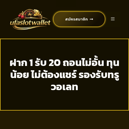
Skip
to
content
MENU
สมัครสมาชิก
ฝาก 1 รับ 20 ถอนไม่อั้น ทุน
น้อย ไม่ต้องแชร์ รองรับทรู
วอเลท