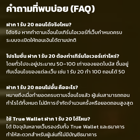
คำถามที่พบบ่อย (FAQ)
ฝาก 1 รับ 20 ถอนได้จริงไหม?
ได้จริง หากทำตามเงื่อนไขเทิร์นโอเวอร์ที่เว็บกำหนดครบ
ระบบจะเปิดให้ถอนเงินได้ตามปกติ
โปรโมชั่น ฝาก 1 รับ 20 ต้องทำเทิร์นโอเวอร์เท่าไหร่?
โดยทั่วไปจะอยู่ประมาณ 50–100 เท่าของยอดโบนัส ขึ้นอยู่
กับเงื่อนไขของแต่ละเว็บ เช่น 1 รับ 20 ทำ 100 ถอนได้ 50
ฝาก 1 รับ 20 ถอนไม่อั้น คืออะไร?
หมายถึงเมื่อทำยอดครบตามเงื่อนไขแล้ว ผู้เล่นสามารถถอน
กำไรได้ทั้งหมด ไม่มีการจำกัดจำนวนครั้งหรือยอดถอนสูงสุด
ใช้ True Wallet ฝาก 1 รับ 20 ได้ไหม?
ได้ ปัจจุบันหลายเว็บรองรับทั้ง True Wallet และธนาคาร
ทำให้สะดวกสำหรับผู้เล่นที่ไม่มีบัญชีธนาคาร