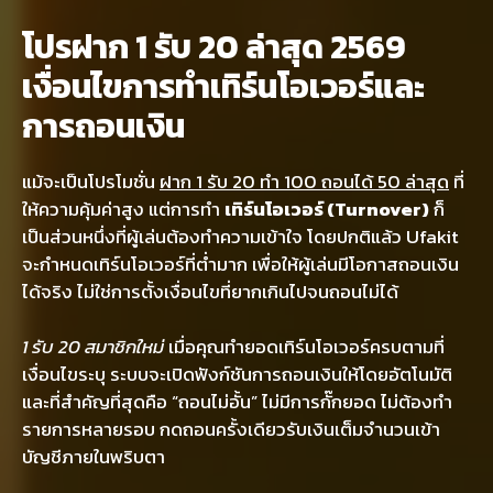
โปรฝาก 1 รับ 20 ล่าสุด 2569
เงื่อนไขการทำเทิร์นโอเวอร์และ
การถอนเงิน
แม้จะเป็นโปรโมชั่น
ฝาก 1 รับ 20 ทำ 100 ถอนได้ 50 ล่าสุด
ที่
ให้ความคุ้มค่าสูง แต่การทำ
เทิร์นโอเวอร์ (Turnover)
ก็
เป็นส่วนหนึ่งที่ผู้เล่นต้องทำความเข้าใจ โดยปกติแล้ว Ufakit
จะกำหนดเทิร์นโอเวอร์ที่ต่ำมาก เพื่อให้ผู้เล่นมีโอกาสถอนเงิน
ได้จริง ไม่ใช่การตั้งเงื่อนไขที่ยากเกินไปจนถอนไม่ได้
1 รับ 20 สมาชิกใหม่
เมื่อคุณทำยอดเทิร์นโอเวอร์ครบตามที่
เงื่อนไขระบุ ระบบจะเปิดฟังก์ชันการถอนเงินให้โดยอัตโนมัติ
และที่สำคัญที่สุดคือ “ถอนไม่อั้น” ไม่มีการกั๊กยอด ไม่ต้องทำ
รายการหลายรอบ กดถอนครั้งเดียวรับเงินเต็มจำนวนเข้า
บัญชีภายในพริบตา