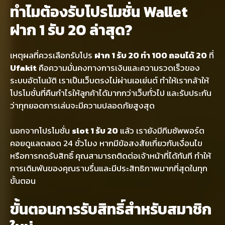
ทำไมต้องรับโปรโมชั่น Wallet
ฝาก 1 รับ 20 ล่าสุด?
เหตุผลที่ควรเลือกรับโปร
ฝาก 1 รับ 20 ทํา 100 ถอนได้ 20
ที่
Ufakit
คือความมั่นคงทางการเงินและความรวดเร็วของ
ระบบอัตโนมัติ เราเป็นเว็บตรงไม่ผ่านเอเย่นต์ ทำให้เรากล้าให้
โปรโมชั่นที่คืนกำไรให้ลูกค้าได้มากกว่าเว็บทั่วไป และรับประกัน
ว่าทุกยอดการเล่นจะมีความปลอดภัยสูงสุด
นอกจากโปรโมชั่น
slot 1 รับ 20
แล้ว เรายังมีทีมซัพพอร์ต
คอยดูแลตลอด 24 ชั่วโมง หากมีข้อสงสัยเกี่ยวกับเงื่อนไข
หรือการกดรับสิทธิ์ คุณสามารถติดต่อเจ้าหน้าที่ได้ทันที ทำให้
การเดิมพันของคุณราบรื่นและมีประสิทธิภาพมากที่สุดในทุก
ขั้นตอน
ขั้นตอนการรับสิทธิ์สำหรับสมาชิก