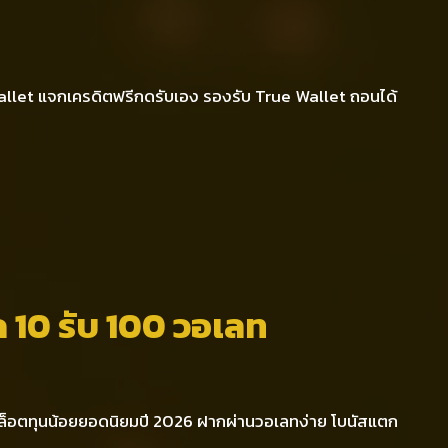
llet แจกเครดิตฟรีกดรับเอง รองรับ True Wallet ถอนได้
 10 รับ 100 วอเลท
ล็อตทุนน้อยยอดนิยมปี 2026 ฝากผ่านวอเลทง่าย โบนัสแตก