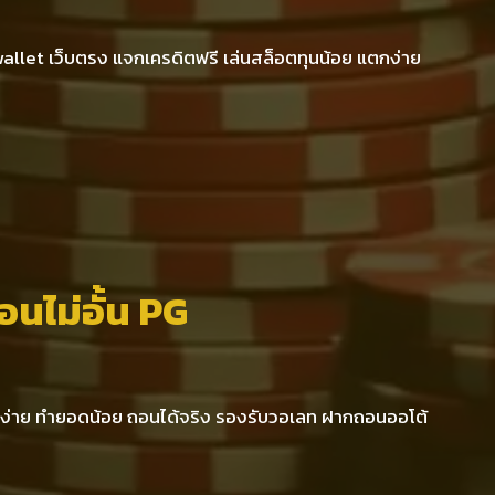
allet เว็บตรง แจกเครดิตฟรี เล่นสล็อตทุนน้อย แตกง่าย
นไม่อั้น PG
กง่าย ทำยอดน้อย ถอนได้จริง รองรับวอเลท ฝากถอนออโต้