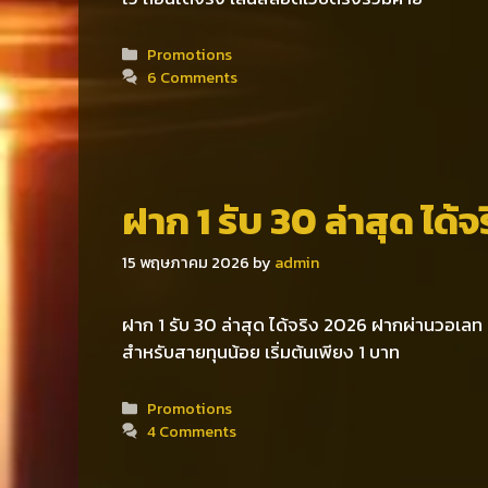
Categories
Promotions
6 Comments
ฝาก 1 รับ 30 ล่าสุด ได้จ
15 พฤษภาคม 2026
by
admin
ฝาก 1 รับ 30 ล่าสุด ได้จริง 2026 ฝากผ่านวอเลท
สำหรับสายทุนน้อย เริ่มต้นเพียง 1 บาท
Categories
Promotions
4 Comments