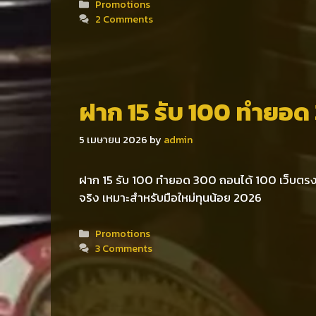
Categories
Promotions
2 Comments
ฝาก 15 รับ 100 ทํายอด
5 เมษายน 2026
by
admin
ฝาก 15 รับ 100 ทำยอด 300 ถอนได้ 100 เว็บตรงร
จริง เหมาะสำหรับมือใหม่ทุนน้อย 2026
Categories
Promotions
3 Comments