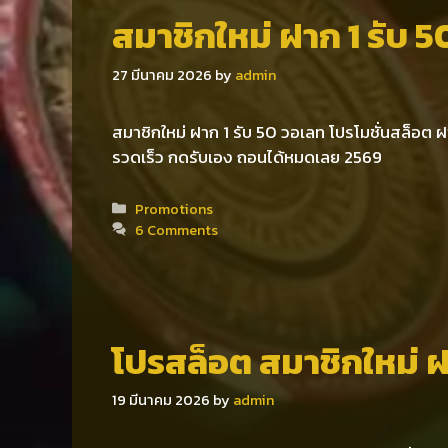
สมาชิกใหม่ ฝาก 1 รับ 5
27 มีนาคม 2026
by
admin
สมาชิกใหม่ ฝาก 1 รับ 50 วอเลท โปรโมชั่นสล็อต 
รวดเร็ว กดรับเอง ถอนได้หมดเลย 2569
Categories
Promotions
6 Comments
โปรสล็อต สมาชิกใหม่ ฝ
19 มีนาคม 2026
by
admin