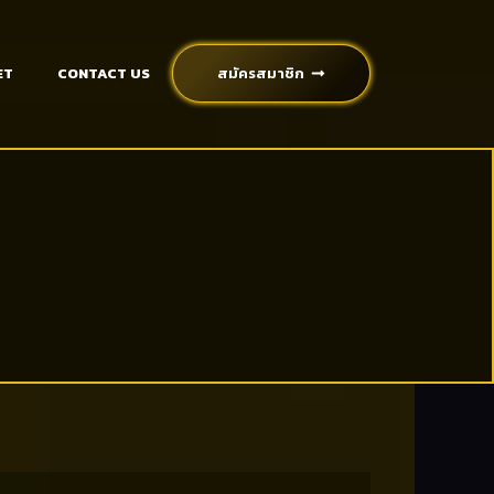
ET
CONTACT US
สมัครสมาชิก