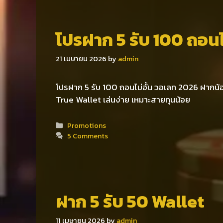
โปรฝาก 5 รับ 100 ถอนไ
21 เมษายน 2026
by
admin
โปรฝาก 5 รับ 100 ถอนไม่อั้น วอเลท 2026 ฝากน้
True Wallet เล่นง่าย เหมาะสายทุนน้อย
Categories
Promotions
5 Comments
ฝาก 5 รับ 50 Wallet
11 เมษายน 2026
by
admin