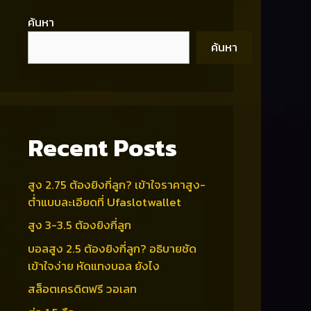
ค้นหา
ค้นหา
Recent Posts
สูง 2.75 ต้องยิงกี่ลูก? เข้าใจราคาสูง-
ต่ำแบบละเอียดที่ Ufaslotwallet
สูง 3-3.5 ต้องยิงกี่ลูก
บอลสูง 2.5 ต้องยิงกี่ลูก? อธิบายชัด
เข้าใจง่าย หัดแทงบอล ยังไง
สล็อตเครดิตฟรี วอเลท