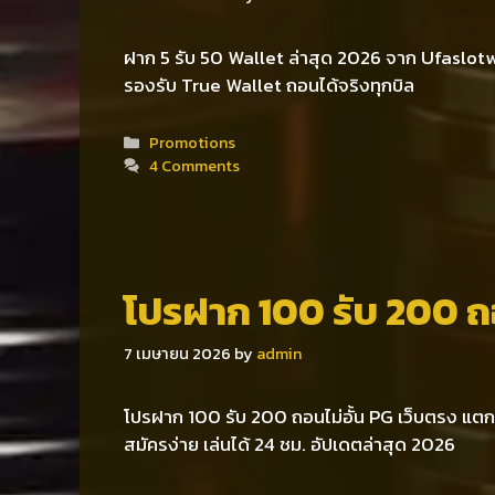
ฝาก 5 รับ 50 Wallet ล่าสุด 2026 จาก Ufaslotw
รองรับ True Wallet ถอนได้จริงทุกบิล
Categories
Promotions
4 Comments
โปรฝาก 100 รับ 200 ถอ
7 เมษายน 2026
by
admin
โปรฝาก 100 รับ 200 ถอนไม่อั้น PG เว็บตรง แต
สมัครง่าย เล่นได้ 24 ชม. อัปเดตล่าสุด 2026