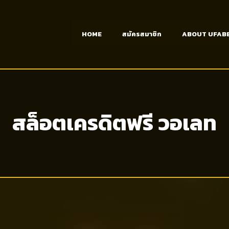
HOME
สมัครสมาชิก
ABOUT UFAB
สล็อตเครดิตฟรี วอเลท