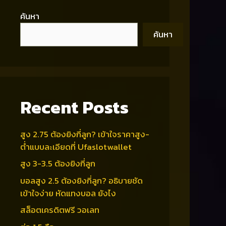
ค้นหา
ค้นหา
Recent Posts
สูง 2.75 ต้องยิงกี่ลูก? เข้าใจราคาสูง-
ต่ำแบบละเอียดที่ Ufaslotwallet
สูง 3-3.5 ต้องยิงกี่ลูก
บอลสูง 2.5 ต้องยิงกี่ลูก? อธิบายชัด
เข้าใจง่าย หัดแทงบอล ยังไง
สล็อตเครดิตฟรี วอเลท