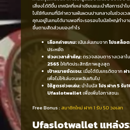
เสี่ยงได้ดีขึ้น เทคนิคที่เหล่าเซียนแนะนำคือการนำ
ไปใช้กับเกมที่มีค่าความผันผวนปานกลางในช่วงเวลา 
คุณอยู่ในเกมได้นานพอที่จะรอรอบโบนัสใหญ่ทำงาน แ
ขึ้นตามสัดส่วนของกำไร
เลือกค่ายเกม:
เน้นเล่นเกมจาก
โปรสล็อต
ประหยัด
ช่วงเวลาสำคัญ:
ตรวจสอบตารางเวลาโบนัส
2565
ให้เกิดประสิทธิภาพสูงสุด
เป้าหมายชัดเจน:
เมื่อได้รับเครดิตจาก
ฝา
เพื่อไม่ให้เล่นจนเพลินเกินไป
ใช้สูตรช่วยเล่น:
นำโบนัส
โปร ฝาก 5 รับ1
Ufaslotwallet
เพื่อเพิ่มโอกาสชนะ
Free Bonus :
สมาชิกใหม่ ฝาก 1 รับ 50 วอเลท
Ufaslotwallet แหล่งรว