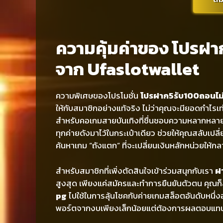
ความคุ้มค่าของ โปรฝา
จาก Ufaslotwallet
ความพิเศษของโปรโมชั่น
โปรฝาก5รับ100ถอนไม่
ให้กับสมาชิกอย่างแท้จริง ไม่ว่าคุณจะมียอดกำไรเ
สำหรับคอเกมสายบันเทิงที่ชื่นชอบความหลากหลาย
ทุกค่ายดังมาไว้ในกระเป๋าเดียว ช่วยให้คุณสลับเปลี
ค้นหาเกม “ถังแตก” ที่จะเปลี่ยนเงินหลักหน่วยให้กล
สำหรับสมาชิกที่เพิ่งตัดสินใจเข้าร่วมสนุกกับเรา
ฝ
สูงสุด เพียงแค่สมัครและทำการยืนยันตัวตน คุณ
pg
ไปใช้ในการลุ้นโชคกับค่ายเกมสล็อตอันดับหนึ่งอย
พอร์ตจากงบเพียงเล็กน้อยแต่ต้องการผลตอบแทนที