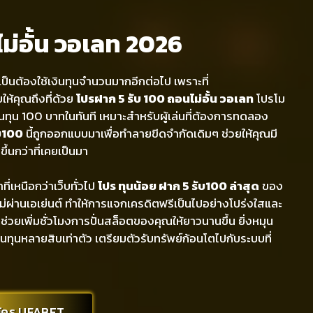
ม่อั้น วอเลท 2026
ป็นต้องใช้เงินทุนจำนวนมากอีกต่อไป เพราะที่
ห้คุณถึงที่ด้วย
โปรฝาก 5 รับ 100 ถอนไม่อั้น วอเลท
โปรโม
ป็นทุน 100 บาทในทันที เหมาะสำหรับผู้เล่นที่ต้องการทดลอง
บ100
นี้ถูกออกแบบมาเพื่อทำลายขีดจำกัดเดิมๆ ช่วยให้คุณมี
้นกว่าที่เคยเป็นมา
เหนือกว่าเว็บทั่วไป
โปร ทุนน้อย ฝาก 5 รับ100 ล่าสุด
ของ
่ไม่ผ่านเอเย่นต์ ทำให้การแจกเครดิตฟรีเป็นไปอย่างโปร่งใสและ
ช่วยเพิ่มชั่วโมงการปั่นสล็อตของคุณให้ยาวนานขึ้น ยิ่งหมุน
าเงินทุนหลายสิบเท่าตัว เตรียมตัวรับทรัพย์ก้อนโตไปกับระบบที่
ัคร UFABET