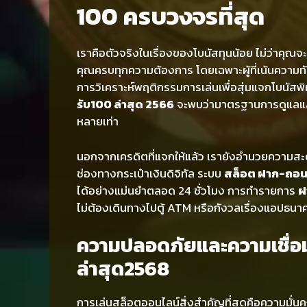
100 ครบวงจรที่สุด
เราคือตัวจริงในเรื่องของโบนัสทุนน้อย ไม่ว่าคุณ
คุณครบทุกความต้องการ โดยเฉพาะผู้ที่เน้นความทั
การวิเคราะห์พฤติกรรมการเล่นเพื่อสุ่มแจกโบนัสพ
รับ100 ล่าสุด 2566
จะพบว่ามาตรฐานการดูแลและก
หลายเท่า
นอกจากเครดิตที่แจกให้แล้ว เรายังอำนวยความสะดวก
ช่องทางกระเป๋าเงินดิจิทัล ระบบ
สล็อต ฝาก-ถอน t
ได้อย่างแม่นยำตลอด 24 ชั่วโมง การทำรายการ
ฝ
ไม่ต้องเดินทางไปตู้ ATM หรือกังวลเรื่องแอปธนาค
ความปลอดภัยและความเชื่อมั่
ล่าสุด2568
การเล่นสล็อตออนไลน์สิ่งสำคัญที่สุดคือความมั่น