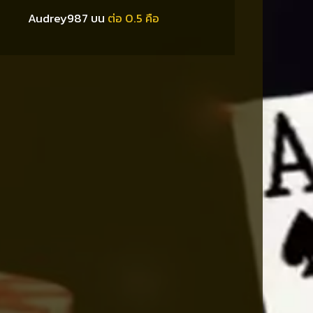
Audrey987
บน
ต่อ 0.5 คือ