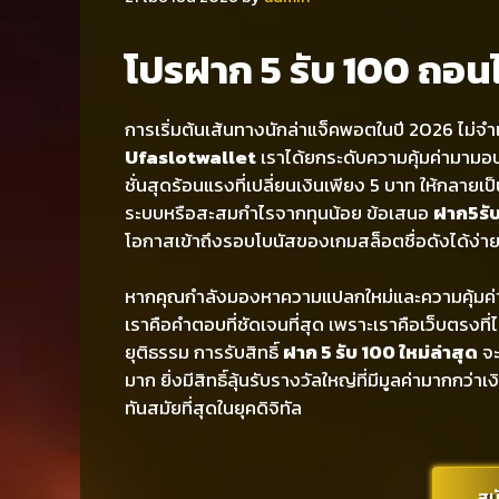
โปรฝาก 5 รับ 100 ถอนไ
การเริ่มต้นเส้นทางนักล่าแจ็คพอตในปี 2026 ไม่จำเ
Ufaslotwallet
เราได้ยกระดับความคุ้มค่ามามอบใ
ชั่นสุดร้อนแรงที่เปลี่ยนเงินเพียง 5 บาท ให้กลายเ
ระบบหรือสะสมกำไรจากทุนน้อย ข้อเสนอ
ฝาก5รั
โอกาสเข้าถึงรอบโบนัสของเกมสล็อตชื่อดังได้ง่ายขึ
หากคุณกำลังมองหาความแปลกใหม่และความคุ้มค่าที่
เราคือคำตอบที่ชัดเจนที่สุด เพราะเราคือเว็บตรงที
ยุติธรรม การรับสิทธิ์
ฝาก 5 รับ 100 ใหม่ล่าสุด
จะ
มาก ยิ่งมีสิทธิ์ลุ้นรับรางวัลใหญ่ที่มีมูลค่ามากกว่
ทันสมัยที่สุดในยุคดิจิทัล
สม