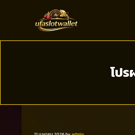
Skip
to
content
โปรฝ
21 เมษายน 2026
by
admin