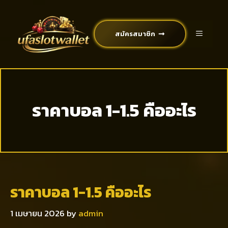
Skip
to
content
MENU
สมัครสมาชิก
ราคาบอล 1-1.5 คืออะไร
ราคาบอล 1-1.5 คืออะไร
1 เมษายน 2026
by
admin