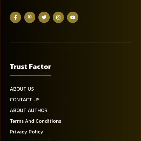
Trust Factor
ABOUT US
CONTACT US
ABOUT AUTHOR
Terms And Conditions
Privacy Policy