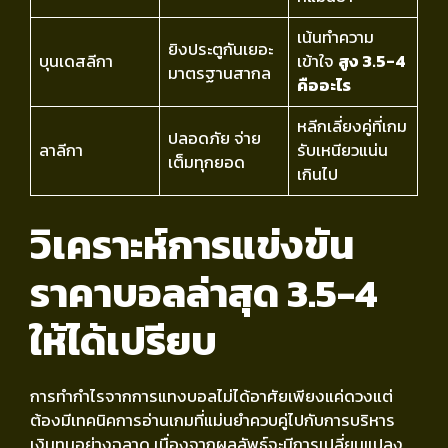
เน้นทำความ
ยิงประตูกันเยอะ
บุนเดสลีกา
เข้าใจ
สูง 3.5-4
มาตรฐานสากล
คืออะไร
หลีกเลี่ยงคู่ที่เกม
ปลอดภัย จ่าย
ลาลีกา
รับเหนียวแน่น
เต็มทุกยอด
เกินไป
วิเคราะห์การแข่งขัน
ราคาบอลล่าสุด 3.5-4
ให้ได้เปรียบ
การทำกำไรจากการแทงบอลไม่ได้อาศัยเพียงแค่ดวงแต่
ต้องมีเทคนิคการอ่านเกมที่แม่นยำควบคู่ไปกับการบริหาร
เงินทุนอย่างฉลาด เนื่องจากผลลัพธ์จะมีการเปลี่ยนแปลง