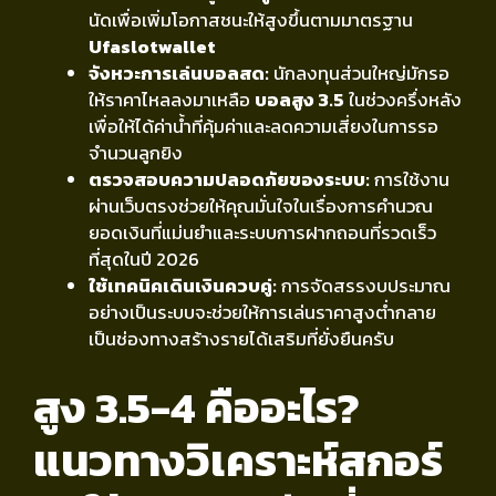
นัดเพื่อเพิ่มโอกาสชนะให้สูงขึ้นตามมาตรฐาน
Ufaslotwallet
จังหวะการเล่นบอลสด:
นักลงทุนส่วนใหญ่มักรอ
ให้ราคาไหลลงมาเหลือ
บอลสูง 3.5
ในช่วงครึ่งหลัง
เพื่อให้ได้ค่าน้ำที่คุ้มค่าและลดความเสี่ยงในการรอ
จำนวนลูกยิง
ตรวจสอบความปลอดภัยของระบบ:
การใช้งาน
ผ่านเว็บตรงช่วยให้คุณมั่นใจในเรื่องการคำนวณ
ยอดเงินที่แม่นยำและระบบการฝากถอนที่รวดเร็ว
ที่สุดในปี 2026
ใช้เทคนิคเดินเงินควบคู่:
การจัดสรรงบประมาณ
อย่างเป็นระบบจะช่วยให้การเล่นราคาสูงต่ำกลาย
เป็นช่องทางสร้างรายได้เสริมที่ยั่งยืนครับ
สูง 3.5-4 คืออะไร?
แนวทางวิเคราะห์สกอร์