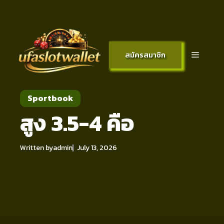
Skip
to
content
Menu
สมัครสมาชิก
Sportbook
สูง 3.5-4 คือ
Written by
admin
July 13, 2026