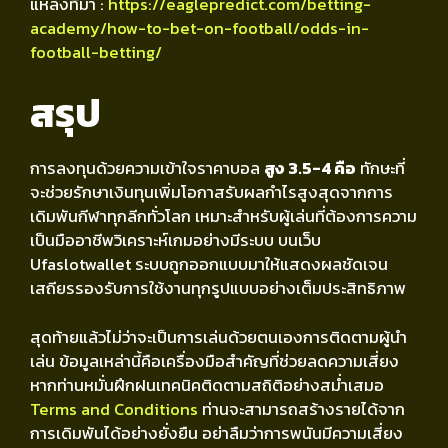
แหล่งที่มา :
https://eaglepredict.com/betting-
academy/how-to-bet-on-football/odds-in-
football-betting/
สรุป
การลงทุนด้วยความเข้าใจราคาบอล
สูง 3.5-4 คือ
ทักษะที่
จะช่วยรักษาเงินทุนเพิ่มโอกาสรับผลกำไรสูงสุดจากการ
เดิมพันกีฬาทุกลีกทั่วโลก เหมาะสำหรับผู้เล่นที่ต้องการความ
เป็นมืออาชีพวิเคราะห์เกมอย่างมีระบบ บนเว็บ
Ufaslotwallet ระบบถูกออกแบบมาให้แสดงผลชัดเจน
เสถียรรองรับการใช้งานทุกรูปแบบอย่างเต็มประสิทธิภาพ
สุดท้ายแล้วไม่ว่าจะเป็นการเล่นด้วยตนเองการติดตามผู้นำ
เล่น ข้อมูลเหล่านี้คือเครื่องมือสำคัญที่ช่วยลดความเสี่ยง
หากท่านหมั่นฝึกฝนเทคนิคติดตามสถิติอย่างสม่ำเสมอ
Terms and Conditions
ท่านจะสามารถสร้างรายได้จาก
การเดิมพันได้อย่างยั่งยืน อย่าลืมว่าการพนันมีความเสี่ยง