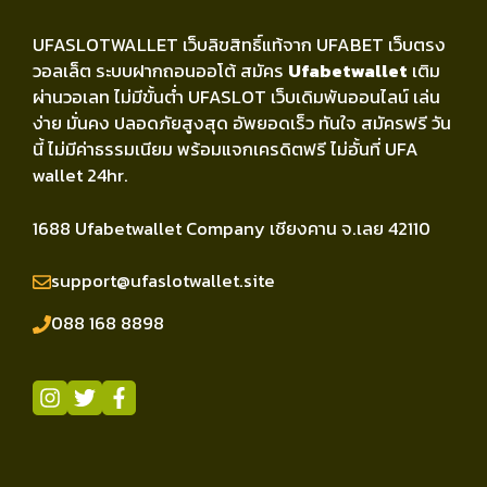
UFASLOTWALLET เว็บลิขสิทธิ์แท้จาก UFABET เว็บตรง
วอลเล็ต ระบบฝากถอนออโต้ สมัคร
Ufabetwallet
เติม
ผ่านวอเลท ไม่มีขั้นต่ำ UFASLOT เว็บเดิมพันออนไลน์ เล่น
ง่าย มั่นคง ปลอดภัยสูงสุด อัพยอดเร็ว ทันใจ สมัครฟรี วัน
นี้ ไม่มีค่าธรรมเนียม พร้อมแจกเครดิตฟรี ไม่อั้นที่ UFA
wallet 24hr.
1688 Ufabetwallet Company เชียงคาน จ.เลย 42110
support@ufaslotwallet.site
088 168 8898