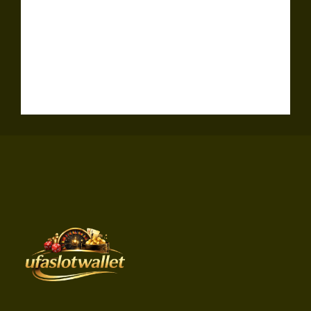
Recent
Comments
No comments to show.