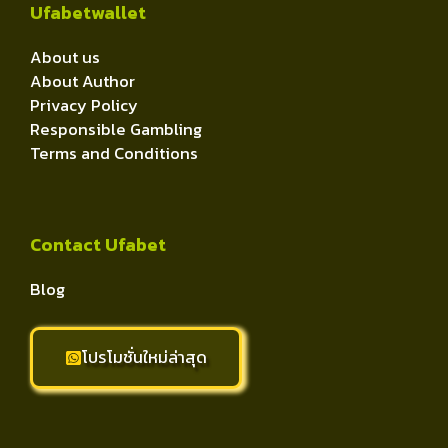
Ufabetwallet
About us
About Author
Privacy Policy
Responsible Gambling
Terms and Conditions
Contact Ufabet
Blog
โปรโมชั่นใหม่ล่าสุด