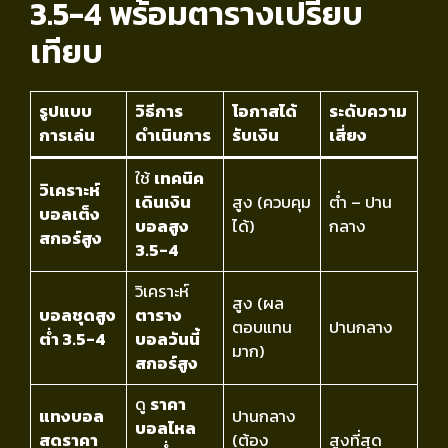
3.5-4 พร้อมตารางเปรียบ
เทียบ
รูปแบบ
วิธีการ
โอกาสได้
ระดับความ
การเล่น
ดำเนินการ
รับเงิน
เสี่ยง
ใช้
เทคนิค
วิเคราะห์
เดินเงิน
สูง (ควบคุม
ต่ำ – ปาน
บอลเต็ง
บอลสูง
ได้)
กลาง
สกอร์สูง
3.5-4
วิเคราะห์
สูง (ผล
บอลชุดสูง
ตาราง
ตอบแทน
ปานกลาง
ต่ำ 3.5-4
บอลวันนี้
มาก)
สกอร์สูง
ดู
ราคา
แทงบอล
ปานกลาง
บอลไหล
สดราคา
(ต้อง
สูงที่สุด