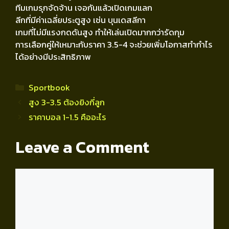
ทีมเกมรุกจัดจ้าน เจอกันแล้วเปิดเกมแลก
ลีกที่มีค่าเฉลี่ยประตูสูง เช่น บุนเดสลีกา
เกมที่ไม่มีแรงกดดันสูง ทำให้เล่นเปิดมากกว่ารัดกุม
การเลือกคู่ให้เหมาะกับราคา 3.5-4 จะช่วยเพิ่มโอกาสทำกำไร
ได้อย่างมีประสิทธิภาพ
Categories
Sportbook
สูง 3-3.5 ต้องยิงกี่ลูก
ราคาบอล 1-1.5 คืออะไร
Leave a Comment
Comment