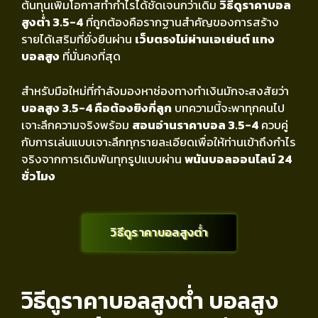
ต้นทุนเพิ่มโอกาสทำกำไรได้ชัดเจนกว่าเดิม
วิธีดูราคาบอล
สูงต่ำ 3.5-4
ที่ถูกต้องคือรากฐานสำคัญของการสร้าง
รายได้เสริมที่ยั่งยืนผ่าน
เว็บตรงไม่ผ่านเอเย่นต์ แทง
บอลสูง
ที่มั่นคงที่สุด
สำหรับมือใหม่ที่กำลังมองหาช่องทางทำเงินมักจะสงสัยว่า
บอลสูง 3.5-4 คือต้องยิงกี่ลูก
บทความนี้จะพาทุกคนไป
เจาะลึกความจริงพร้อม
สอนอ่านราคาบอล 3.5-4
ควบคู่
กับการเล่นแบบเจาะลึกทุกรายละเอียดเพื่อให้ท่านเข้าถึงกำไร
จริงจากการเดิมพันทุกรูปแบบผ่าน
พนันบอลออนไลน์ 24
ชั่วโมง
วิธีดูราคาบอลสูงต่ำ
วิธีดูราคาบอลสูงต่ำ บอลสูง