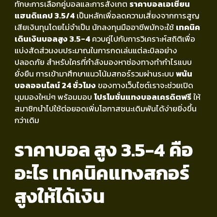
ทักษะการเลือกคู่บอลและการสังเกต
ราคาบอลเอเชียน
แฮนดิแคป 3.5/4
เป็นหลักเพื่อลดความเสี่ยงจากการสูญ
เสียเงินทุนโดยไม่จำเป็น นักลงทุนมืออาชีพมักจะใช้
เทคนิค
เดินเงินบอลสูง 3.5-4
ควบคู่ไปกับการวิเคราะห์สถิติเพื่อ
แบ่งสัดส่วนงบประมาณในการกดเล่นแต่ละบิลอย่าง
ปลอดภัย สำหรับใครที่กำลังมองหาช่องทางทำกำไรแบบ
ยั่งยืน การเข้ามาศึกษาแนวโน้มสกอร์รวมผ่านระบบ
พนัน
บอลออนไลน์ 24 ชั่วโมง
ของทางเว็บไซต์เราจะช่วยเปิด
มุมมองใหม่ๆ พร้อมมอบ
โปรโมชั่นแทงบอลเครดิตฟรี
ให้
สมาชิกนำไปใช้ต่อยอดเพิ่มโอกาสชนะเดิมพันได้ง่ายยิ่งขึ้น
กว่าเดิม
ราคาบอล สูง 3.5-4 คือ
อะไร เทคนิคแทงสกอร์
สูงให้ได้เงิน