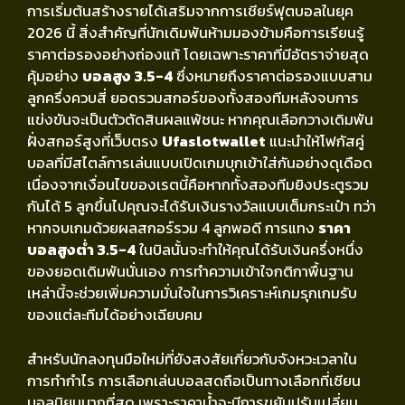
การเริ่มต้นสร้างรายได้เสริมจากการเชียร์ฟุตบอลในยุค
2026 นี้ สิ่งสำคัญที่นักเดิมพันห้ามมองข้ามคือการเรียนรู้
ราคาต่อรองอย่างถ่องแท้ โดยเฉพาะราคาที่มีอัตราจ่ายสุด
คุ้มอย่าง
บอลสูง 3.5-4
ซึ่งหมายถึงราคาต่อรองแบบสาม
ลูกครึ่งควบสี่ ยอดรวมสกอร์ของทั้งสองทีมหลังจบการ
แข่งขันจะเป็นตัวตัดสินผลแพ้ชนะ หากคุณเลือกวางเดิมพัน
ฝั่งสกอร์สูงที่เว็บตรง
Ufaslotwallet
แนะนำให้โฟกัสคู่
บอลที่มีสไตล์การเล่นแบบเปิดเกมบุกเข้าใส่กันอย่างดุเดือด
เนื่องจากเงื่อนไขของเรตนี้คือหากทั้งสองทีมยิงประตูรวม
กันได้ 5 ลูกขึ้นไปคุณจะได้รับเงินรางวัลแบบเต็มกระเป๋า ทว่า
หากจบเกมด้วยผลสกอร์รวม 4 ลูกพอดี การแทง
ราคา
บอลสูงต่ำ 3.5-4
ในบิลนั้นจะทำให้คุณได้รับเงินครึ่งหนึ่ง
ของยอดเดิมพันนั่นเอง การทำความเข้าใจกติกาพื้นฐาน
เหล่านี้จะช่วยเพิ่มความมั่นใจในการวิเคราะห์เกมรุกเกมรับ
ของแต่ละทีมได้อย่างเฉียบคม
สำหรับนักลงทุนมือใหม่ที่ยังสงสัยเกี่ยวกับจังหวะเวลาใน
การทำกำไร การเลือกเล่นบอลสดถือเป็นทางเลือกที่เซียน
บอลนิยมมากที่สุด เพราะราคาน้ำจะมีการขยับปรับเปลี่ยน