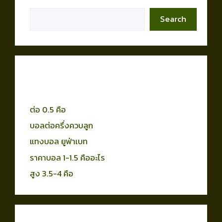
Search
Search
Recent Posts
ต่อ 0.5 คือ
บอลต่อครึ่งควบลูก
แทงบอล ยูฟ่าเบท
ราคาบอล 1-1.5 คืออะไร
สูง 3.5-4 คือ