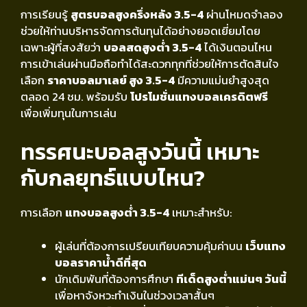
การเรียนรู้
สูตรบอลสูงครึ่งหลัง 3.5-4
ผ่านโหมดจำลอง
ช่วยให้ท่านบริหารจัดการต้นทุนได้อย่างยอดเยี่ยมโดย
เฉพาะผู้ที่สงสัยว่า
บอลสดสูงต่ำ 3.5-4
ได้เงินตอนไหน
การเข้าเล่นผ่านมือถือทำได้สะดวกทุกที่ช่วยให้การตัดสินใจ
เลือก
ราคาบอลมาเลย์ สูง 3.5-4
มีความแม่นยำสูงสุด
ตลอด 24 ชม. พร้อมรับ
โปรโมชั่นแทงบอลเครดิตฟรี
เพื่อเพิ่มทุนในการเล่น
ทรรศนะบอลสูงวันนี้ เหมาะ
กับกลยุทธ์แบบไหน?
การเลือก
แทงบอลสูงต่ำ 3.5-4
เหมาะสำหรับ:
ผู้เล่นที่ต้องการเปรียบเทียบความคุ้มค่าบน
เว็บแทง
บอลราคาน้ำดีที่สุด
นักเดิมพันที่ต้องการศึกษา
ทีเด็ดสูงต่ำแม่นๆ วันนี้
เพื่อหาจังหวะทำเงินในช่วงเวลาสั้นๆ